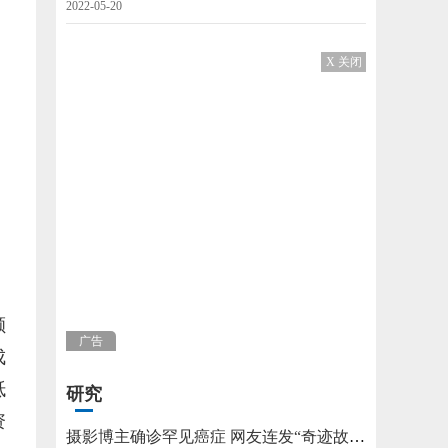
2022-05-20
X 关闭
，
的
额
广告
成
抵
研究
资
摄影博主确诊罕见癌症 网友连发“奇迹故事”不允许他躺平