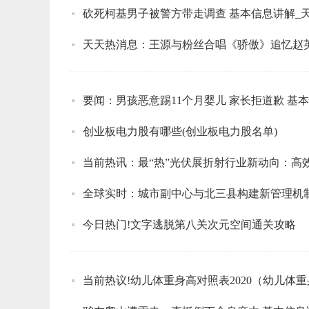
砍死柯基男子被警方带走调查 基本信息讲解_
天天热消息：王源与粉丝合唱《骄傲》追忆赵英
要闻：男孩恶意踢11个月婴儿 家长拒道歉 基
创业板电力股有哪些(创业板电力股名单)
今日热门!文字逃脱第八关次元空间通关攻略
当前热议!幼儿体重身高对照表2020（幼儿体