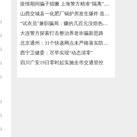
疫情期间骗子猖獗 上海警方精准“隔离”涉疫类诈骗
山西交城县一化肥厂锅炉房发生爆炸 造成3死2伤
9
“试衣员”兼职骗局：赚的几百元没焐热就被骗走几万元
大连警方探索打击整治养老诈骗新思路
9
北京通州：31个快递网点未严格落实防疫措施被责令整改
9
西宁卫健委：尽早实现“动态清零”
四川广安19日零时起实施全市交通管控
9
9
9
9
9