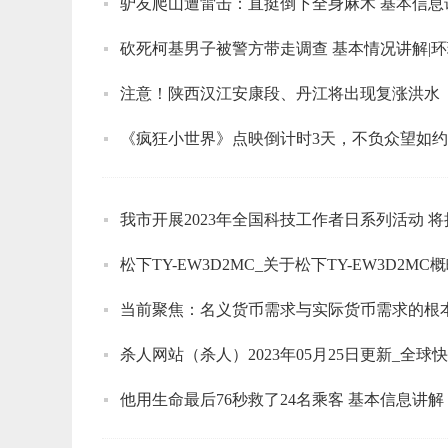
驴友爬山遭雷击：直挺倒下全身麻木 基本信息
砍死柯基男子被警方带走调查 基本情况讲解|
注意！陕西汉江安康段、丹江将出现复涨洪水
《疯狂小世界》点映倒计时3天，不负众望如
我市开展2023年全国科技工作者日系列活动 
松下TY-EW3D2MC_关于松下TY-EW3D2MC
杀人网站（杀人）2023年05月25日更新_全球
他用生命最后76秒救了24名乘客 基本信息讲解