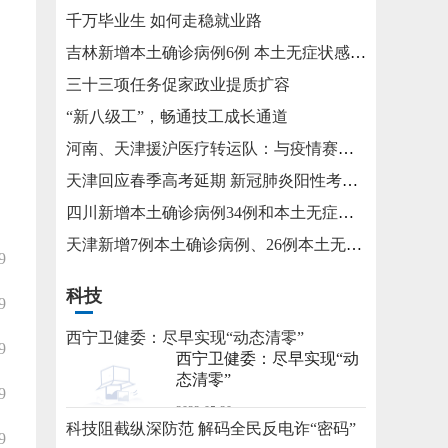
千万毕业生 如何走稳就业路
吉林新增本土确诊病例6例 本土无症状感染者15例
三十三项任务促家政业提质扩容
“新八级工”，畅通技工成长通道
河南、天津援沪医疗转运队：与疫情赛跑 为生命护航
天津回应春季高考延期 新冠肺炎阳性考生将在医院考试
四川新增本土确诊病例34例和本土无症状感染者115例
天津新增7例本土确诊病例、26例本土无症状感染者
9
科技
9
西宁卫健委：尽早实现“动态清零”
9
西宁卫健委：尽早实现“动
态清零”
9
2022-05-20
科技阻截纵深防范 解码全民反电诈“密码”
9