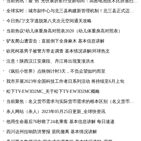
当前热讯：最“热”光伏展折射行业新动向：高效电池技术比拼激烈 光伏厂商掘金第二赛道
全球实时：城市副中心与北三县构建新管理机制！北三县正式迈入“北京管理”时代！
今日热门!文字逃脱第八关次元空间通关攻略
当前热议!幼儿体重身高对照表2020（幼儿体重身高对照表）
驴友爬山遭雷击：直挺倒下全身麻木 基本信息讲解
砍死柯基男子被警方带走调查 基本情况讲解|环球热文
注意！陕西汉江安康段、丹江将出现复涨洪水
《疯狂小世界》点映倒计时3天，不负众望如约而至
我市开展2023年全国科技工作者日系列活动 将持续至6月上旬
松下TY-EW3D2MC_关于松下TY-EW3D2MC概略
当前聚焦：名义货币需求与实际货币需求的根本区别（名义货币需求与实际货币需求）
杀人网站（杀人）2023年05月25日更新_全球快资讯
他用生命最后76秒救了24名乘客 基本信息讲解 每日速递
四川达州拉响防洪警报 居民撤离 基本情况讲解