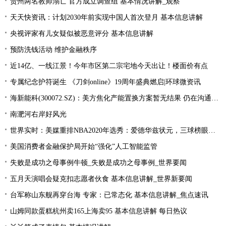
贵州两名教师溺亡 官方成立调查组 基本情况讲解_观察
天天快资讯：计划2030年前实现中国人首次登月 基本信息讲解
央视评家有儿女疑似被恶意评分 基本信息讲解
预防洗钱活动 维护金融秩序
近14亿、一线江景！今年市区第二宗宅地今天出让！楼面价有点
专属纪念护符诞生 《刀剑online》19周年盛典燃启|环球微资讯
海新能科(300072.SZ)：美方焦化产能置换方案暂无结果 仍在沟通过程中|环球观点
南淝河右岸好风光
世界实时：美媒重排NBA2020年选秀：爱德华兹状元，三球榜眼，哈里伯顿探花
美国消费者金融保护局开始“强化”人工智能监管
失败是成功之母事例牛顿_失败是成功之母事例_世界要闻
五月天演唱会疑克扣志愿者伙食 基本信息讲解_世界新要闻
台军称山东舰再穿台海 专家：已常态化 基本信息讲解_焦点速讯
山姆同款蛋糕杭州卖165上海卖95 基本信息讲解 每日热议