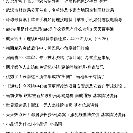
打虎拍蝇｜北京市委网信办原二级巡视员黄少华被“双开”
武汉市财政局公开催账，名单涉及多家当地国企和区财政局
环球最资讯丨苹果手机如何连接电脑（苹果手机如何连接电脑导出照片）
mtc专用是什么意思(mtc是什么意思有什么功能) 天天百事通
航天宏图：连续6日融资净偿还累计4409.21万元（05-26）
梅西精彩突破后传中，姆巴佩小角度射门打偏
河南省2023年审计专业技术资格（审计师）考试注意事项
两岸媒体人走访红色记忆小镇 穿越峥嵘岁月-焦点资讯
优秀了！云南这三所中学成功“出圈”，当地学子有福了
【通知】仑苍镇中心镇区更新改造项目安置房及安置户型规划设计征求意见... 天天快资讯
当前快报:旅客被新加坡柜员辱骂是狗 南航通报 基本情况讲解
世界观速讯丨浙江一无人岛挂牌拍卖 基本信息讲解
天天热点评！邻居谈长沙5死命案：嫌犯疑赌博欠债 基本情况讲解
小品词为什么叫小品词_小品词