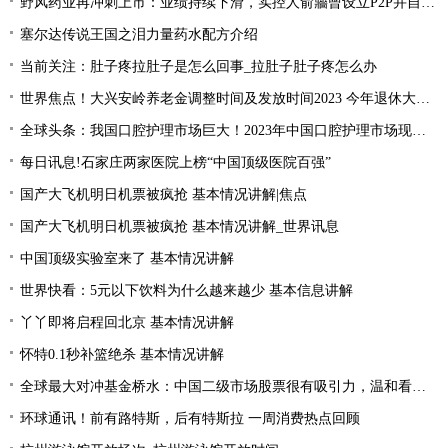
野风药业再冲刺上市：业绩持续下滑，实控人俞蘠曾设立P2P并自融 天天观察
塞尔达传说王国之泪力量药水配方介绍
当前关注：肚子疼拉肚子是怎么回事_拉肚子肚子疼怎么办
世界焦点！大兴安岭养老金调整时间及发放时间2023 今年退休大概会涨的的？
全球头条：我国口腔护理市场巨大！2023年中国口腔护理市场现状分析
每日讯息!石家庄两家医院上榜“中国顶级医院百强”
国产大飞机明日机票被疯抢 基本情况讲解|焦点
国产大飞机明日机票被疯抢 基本情况讲解_世界讯息
中国顶级实验室来了 基本情况讲解
世界快看：5元以下饮料为什么越来越少 基本信息讲解
丫丫即将启程回北京 基本情况讲解
怀特0.1秒补篮绝杀 基本情况讲解
全球最大对冲基金桥水：中国二级市场股票很有吸引力，温和看多中国资产|全球简讯
环球通讯！前有路特斯，后有特斯拉 一周消费热点回顾