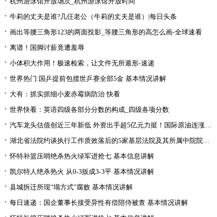
杭州游泳馆开放场次_杭州游泳馆开放时间
牛莉的丈夫是谁?几仼老公（牛莉的丈夫是谁）|每日头条
画出等腰三角形123的两面投影_等腰三角形的高怎么画-全球速看
离谱！国脚讨薪竟遭羞辱
小体积大作用！极速检索，让文件无所遁形-速递
世界热门:国乒提前包揽世乒赛全部5金 基本情况讲解
大有：抓实抓细小麦赤霉病防治 快看
世界快看：英语四级各部分分数的构成_四级各项分数
汽车龙头估值创近三年新低 外资出手超5亿元力挺！国际原油连涨两周 “聪明资金”加仓能源行业
湖北省法院约谈执行工作质效落后的5家基层法院及其所属中院院长|当前焦点
怀特补篮压哨绝杀热火绿军进抢七 基本信息讲解
凯尔特人绝杀热火 从0-3扳成3-3平 基本情况讲解
县城拆迁所现“塌方式”腐败 基本情况讲解
每日速递：国企董事长接受异性有偿陪侍被查 基本情况讲解