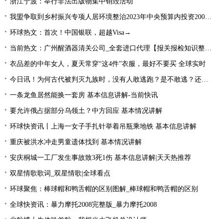
浙江宁波：举行非法出版物集中销毁活动
我盟争取到乡村振兴专项人居环境整治2023年中央预算内投资2000万元
环球热文：首次！中国银联，超越Visa→
当前热文：广州醒酒器清关公司_全套进口代理【报关报检知识整理】
衣品差的中年女人，夏天常穿“这4件”衣服，最好不要买 全球实时
今日讯！为何古代被判灭九族时，没有人敢逃跑？是不敢逃？还是不能逃
一条龙鱼居然能换一套房 基本信息讲解-当前快讯
要允许俄占据部分乌领土？中方回应 基本情况讲解
环球快资讯丨上海一女子手扎针举着吊瓶乘地铁 基本信息讲解
重庆被洪水冲走男童遗体找到 基本情况讲解
安庆桐城一工厂发生事故致3死1伤 基本信息讲解|天天热推荐
双星情歌歌词_双星情歌|全球看点
环球聚焦：棒球帽和鸭舌帽的区别图解_棒球帽和鸭舌帽的区别
全球快资讯：暴力摩托2008完整版_暴力摩托2008