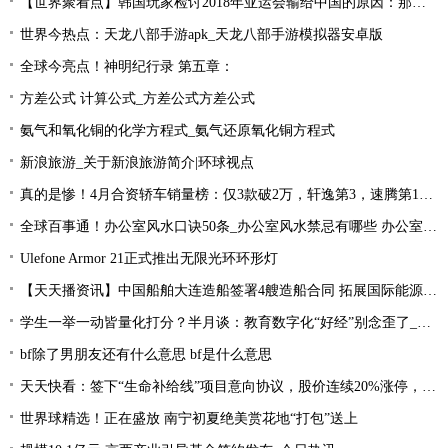
【世界聚看点】韩国玩家检讨2018年亚运会输给中国的原因：那一年是Uzi的时代！
世界今热点：天龙八部手游apk_天龙八部手游模拟器安卓版
全球今亮点！神明纪行录 第五章：
方差公式 计算公式_方差公式方差公式
氨气和氧化铜的化学方程式_氨气还原氧化铜方程式
新浪旅游_关于新浪旅游简介|环球视点
真的是惨！4月合资轿车销量榜：仅3款破2万，轩逸第3，速腾第16！
全球百事通！办公室风水口诀50条_办公室风水禁忌有哪些 办公室风水禁忌大全
Ulefone Armor 21正式推出无限光环环形灯
【天天播资讯】中国船舶大连造船签署4艘造船合同 拓展国际能源运输领域合作
学生一举一动皆量化打分？半月谈：教育数字化“好经”别念歪了_环球今亮点
bf除了男朋友还有什么意思 bf是什么意思
天天快看：签下“生命补给线”项目意向协议，股价连续20%涨停，这家公司获机构扎堆关注
世界球精选！正在盛放 南宁初夏绝美赏花地“打包”送上