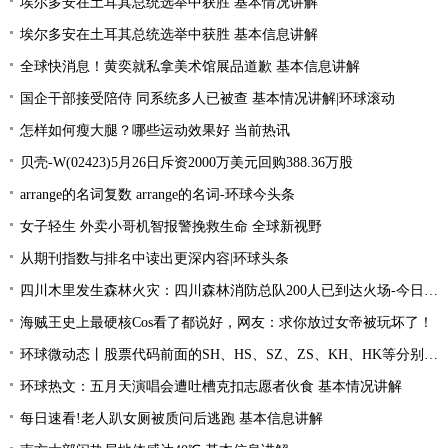
埃尔多安在土耳其总统选举中获胜 基本情况讲解
埃尔多安在土耳其总统选举中获胜 基本信息讲解
全球快消息！黄奕就私拿美术馆展品道歉 基本信息讲解
国企干部接受陪侍 同系统多人已被查 基本情况讲解|环球滚动
怎样如何瘦大腿？哪些运动效果好 当前热讯
贝壳-W(02423)5月26日斥资2000万美元回购388.36万股
arrange的名词复数 arrange的名词-环球今头条
女子轻生 外卖小哥机智报警挽救生命 全球新视野
从期刊指数与排名中读出更深内容|环球头条
四川木里发生森林火灾：四川森林消防总队200人已到达火场-今日关注
海贼王史上最硬核Cos看了都说好，网友：求你放过女帝被玩坏了！
环球微动态丨股票代码前面的SH、HS、SZ、ZS、KH、HK等分别是什么意思？
环球热文：五月天演唱会遭吐槽克扣志愿者伙食 基本情况讲解
每日速看!老人趴女厕被质问后逃跑 基本信息讲解