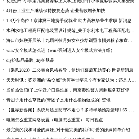
初恋那件小事第几集夏淼淼上大学_初恋那件小事夏淼淼第几集变美
4月份工业生产继续保持恢复态势 企业营收增长加快
1.8万个岗位！京津冀三地携手促就业 助力高校毕业生求职 新消息
水利水电工程高压配电装置设计规范_关于水利水电工程高压配电装置设计规范简述-今头条
海口市妇联开展第十九届科技月妇女科技培训暨巾帼兴粮节粮宣传活动
win7安全模式怎么进（win7强制进入安全模式方法介绍）
diy护肤品品牌_diy护肤品
《乘风2023》二公舞台风格各异，姐姐们幕后互助暖心 世界新消息
天天时讯：婆罗洲的“杂交猴”为何举世罕见？有专家认为：还是人类造的孽
当前热议!孩子上学迁户口遇难题，南京秦淮警方周到服务获好评
青团子用什么草做的(青团子是用什么植物做成的) 资讯
【世界新要闻】系统局还是防守不走心？多特半场预期进球1.65，大幅领先对手
电脑怎么重置网络设置（电脑怎么重置） 每日视点
最完美的我和可爱的妹妹_对于最完美的我和可爱的妹妹简单介绍