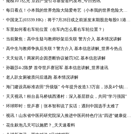
规模10.1亿元 京西产业引导基金签约发布_今日热讯
每日看点！小本我的世界危险大陆爱奇艺（小本我的世界危险大陆）
中国龙工(03339.HK)：将于7月28日或之前派发末期股息每股0.1港元-世界微资讯
车里如何看右车轮位置（在车内怎么看右车轮位置？）
当前聚焦：高中生疑与教师吵架后失联 警方介入 基本情况讲解
高中生与教师争执后失联？警方介入 基本信息讲解_世界今热点
天天短讯！两家药企因垄断协议被罚3亿 基本信息讲解
孙颖莎4-2陈梦 首夺世乒赛冠军 基本信息讲解_世界速讯
老人趴女厕被质问后逃跑 基本情况讲解
海门建设高标准农田“升级版” 今年提升改造3.3万亩，涉及4个镇|每日速读
天天视讯！桓台县马桥镇西潘村：深入基层群众，共同“学习强国”
环球即时：世乒赛｜张本智和说了实话：遇到中国选手太难了
视讯！山东省中医药研究院深入推进中医药特色疗法“四进”健康促进行动
花生麸泡几天可以施肥？_天天速看料