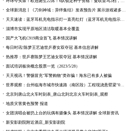
环球今头条！欧冠诞生22席！6队锁定种子资格：曼联皇马2档，酝酿死亡之组
全球新消息丨《刀剑神域：异绊集结》发表预告片 展示游戏诸多玩法
天天速读：蓝牙耳机充电指示灯一直亮红灯（蓝牙耳机充电指示灯）
淄博市实现平原地区清洁取暖基本全覆盖
国产大飞机C919商业首飞 基本情况讲解
每日时讯!陈梦王艺迪世乒赛女双夺冠 基本信息讲解
热推荐：世乒赛陈梦王艺迪女双夺冠 基本情况讲解
面试培训板块概念股票一览（2023/5/28）
天天视讯！警惕冒充“军警购物”类诈骗！海东已有多人被骗
世界观察：台州临海市城市快速路（南区段）工程现浇悬臂梁“0号块”顺利浇筑
北京到唐山北火车时刻表_唐山北到北京火车时刻表_观察
地质灾害黄色预警 报道
女团演唱会被扔上台的玩偶有摄像头 基本情况讲解 全球新资讯
新安影剧院附近酒店_新安影剧院