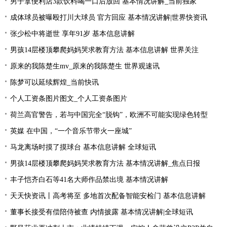
男子拿便利店3款饮料喝一口后放回 基本情况讲解_当前独家
成体球员被曝殴打川大球员 官方回应 基本情况讲解|世界快资讯
张少松中将逝世 享年91岁 基本信息讲解
男孩14层楼顶攀爬妈妈哭求教育方法 基本信息讲解 世界关注
原来的我陈楚生mv_原来的我陈楚生 世界观速讯
陈梦可以延续辉煌_当前快讯
个人工资条图片图文_个人工资条图片
荷兰高官警告，若与中国完全“脱钩”，欧洲不可能实现绿色转型
英媒 在中国，“一个音乐节带火一座城”
马龙离场时摸了摸球台 基本信息讲解 全球短讯
男孩14层楼顶攀爬妈妈哭求教育方法 基本情况讲解_焦点日报
丰子恺齐白石等41名大师作品禁出境 基本情况讲解
天天快资讯丨高考将至 多地首次配备智能安检门 基本信息讲解
董事长接受有偿陪侍被查 内情披露 基本情况讲解|全球短讯