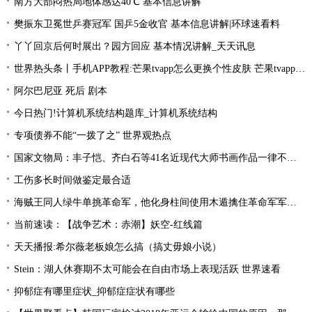
南方大部闷热局地体感达40℃ 基本信息讲解
樊振东卫冕世乒赛冠军 国乒5金收官 基本信息讲解|环球速看料
丫丫回京后何时展出？园方回应 基本情况讲解_天天讯息
世界热头条丨手机APP教程:芒果tvapp怎么更换个性皮肤 芒果tvapp更换个性皮肤的方法
阿尔巴尼亚 死后 剧本
今日热门!计算机系统结构题库_计算机系统结构
专项债券不能“一拨了之” 世界观热点
国家文物局：丰子恺、齐白石等41名近现代大师书画作品一律不准出境
工伤多长时间做鉴定最合适
海贼王同人绿牛单挑革命军，他化身柱间使用木遁擒住革命军军长！
当前速读：【战争艺术：赤潮】妖空-红线篇
天天播报:希尔薇老板娘怎么搞（搞丈毋娘小说）
Stein：湖人休赛期不太可能会在自由市场上表现活跃 世界速看
抑郁症有哪里症状_抑郁症症状有哪些