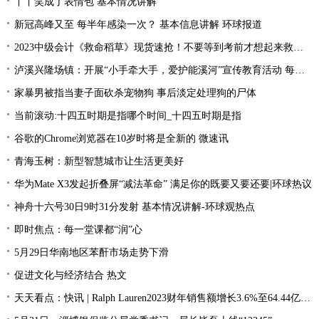
丫丫笑成了表情包 基本情况讲解
新冠高峰又至 每半年感染一次？ 基本信息讲解 环球报道
2023中级会计《救命稻草》现货速抢！不要等到考前才想起来救命稻草！
泸溪兴隆场镇：开展“小手牵大手，爱护能溪河”宣传教育活动 每日速读
家暴男被指当妻子面砍杀宠物狗 事后淡定处理狗的尸体
当前滚动:十四五时期是指哪个时间_十四五时期是指
谷歌的Chrome浏览器在10岁时将是全新的 微速讯
青海玉树：新型智慧城市让生活更美好
华为Mate X3发起折叠屏“减法革命” 满足你的既要又要还要|环球热议
神舟十六号30日9时31分发射 基本情况讲解-环球观热点
即时焦点：每一堂课都“润”心
5月29日华南地区苯酐市场走势下滑
促进文化与经济结合 热文
天天看点：快讯 | Ralph Lauren2023财年销售额增长3.6%至64.44亿美元