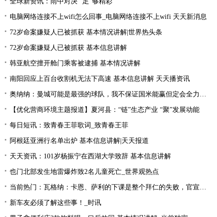
全球新资讯：雨中对决 “足”够精彩
电脑网络连接不上wifi怎么回事_电脑网络连接不上wifi 天天新消息
72岁命案嫌疑人已被抓获 基本情况讲解|世界热头条
72岁命案嫌疑人已被抓获 基本信息讲解
韩亚航空擅开舱门乘客被逮捕 基本情况讲解
南阳回应上百台收割机无法下高速 基本信息讲解 天天播资讯
奥纳纳：曼城可能是最强的球队，我不保证国米能赢但定会全力以赴|环球最新
【优化营商环境主题报道】夏河县：“链”生态产业 “聚”发展动能
每日短讯：致青春王菲歌词_致青春王菲
阿根廷亚洲行名单出炉 基本信息讲解|天天报道
天天资讯：101岁杨振宁在西湖大学致辞 基本信息讲解
也门北部发生地雷爆炸致2名儿童死亡_世界观热点
当前热门：瓦格纳：卡恩、萨利的下课是整个拜仁的失败，官宣的时机让我无言
新车友必须了解这些事！_时讯