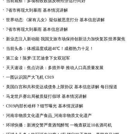
当前观察：多项税收数据反映经济运行向好
7省市将现大到暴雨 基本情况讲解
世界动态:《家有儿女》疑似被恶意打分 基本信息讲解
7省市将现大到暴雨 基本信息讲解
新业态注入新动能 我国文旅市场保持创新活力加快复苏|世界聚焦
当前头条：体感温度或超40℃！成都热力十足！
第三金！陈梦/王艺迪拿下女双冠军
天天速读：焦点访谈：多措并举 推动人口高质量发展
一图认识国产大飞机 C919
美国白宫和共和党达成债务上限协议 基本信息讲解 每日报道
马龙世乒赛出局被质疑打假球 基本情况讲解
C919内部长啥样？细节曝光 基本情况讲解
河南非物质文化遗产食品_河南非物质文化遗产
环球快播：新洲交警严查酒驾醉驾 一晚查获近10名酒司机