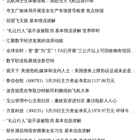
北航博士生体验首航：我想当大飞机总设计师
市文广旅体局开展安全生产专项督导检查 焦点快报
回望飞天路 基本情况讲解
“礼让行人”该不该被取消 基本情况讲解 世界即时
汇聚数字经济发展的澎湃动能
全球实时：变“废”为“宝”！TA们开展“三公斤以上可回收物有偿回收”宣传活动
数字职业拓展就业新空间
观天下·美债危机|媒体和业内人士：美国债务上限协议达成未必是“好消息”
鲁信创投（600783）5月29日主力资金净卖出1137.86万元
波音据悉在争取沙特航司利雅得的飞机大单
宝山管理中心文苑社区：廉政宣讲进社区 廉洁电影入人心
方直科技（300235）5月29日主力资金净买入1978.97万元 环球今亮点
“礼让行人”该不该被取消 基本信息讲解
部长酒后闯宿舍猥亵女实习生 基本信息讲解