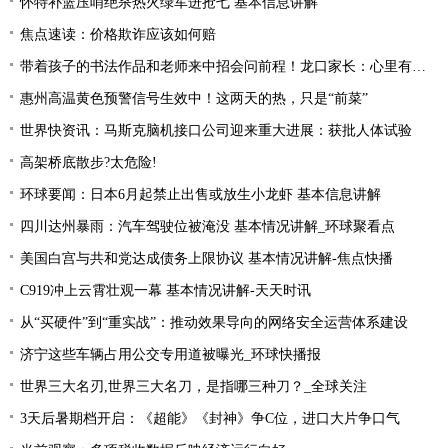
怀特补篮压哨绝杀热火绿军进抢七 基本信息讲解
焦点速读：价格欺诈应该如何赔
带着孩子的书法作品和老师来中招会问前程！龙口家长：心里有底了
惠州高温黄色预警信号生效中！这两天的热，只是“前菜”
世界快资讯：马斯克脑机接口公司迎来重大进展：获批人体试验
高架桥底散步?太危险!
环球要闻：日本6月起禁止出售或放生小龙虾 基本信息讲解
四川达州暴雨：汽车驾驶位被淹没 基本情况讲解_环球聚看点
美国白宫与共和党达成债务上限协议 基本情况讲解-焦点快播
C919冲上云霄壮观一幕 基本情况讲解-天天时讯
从“买硬件”到“重实战”：推动效果导向的网络安全运营体系建设
济宁这些车辆占用公交专用道被曝光_环球快播报
世界三大名刃,世界三大名刀，是指哪三种刀？_全球关注
3天后暑期档开启：《超能》《封神》争C位，进口大片争口气