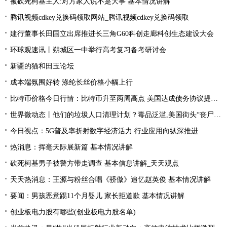
被砍死柯基主人:对方家人说不是大事 基本情况讲解
腾讯视频cdkey兑换码领取网站_腾讯视频cdkey兑换码领取
建行董事长田国立出席推进长三角G60科创走廊科创生态建设大会
环球观速讯丨朔城区一中举行高考复习备考研讨会
新疆的猫和田玉论坛
成本端氛围好转 涤纶长丝价格小幅上行
比特币价格今日行情：比特币升至两周高点 美国达成债务协议提振风险偏好
世界微动态丨他们的垃圾人口清理计划？毒品泛滥,美国街头“丧尸”遍地 白宫:新兴威胁
今日视点：5G普及率折射数字经济活力 行业应用向纵深推进
热消息：挥毫天际展新篇 基本情况讲解
砍死柯基男子被警方带走调查 基本信息讲解_天天观点
天天热消息：王源与粉丝合唱《骄傲》追忆赵英俊 基本情况讲解
要闻：男孩恶意踢11个月婴儿 家长拒道歉 基本情况讲解
创业板电力股有哪些(创业板电力股名单)