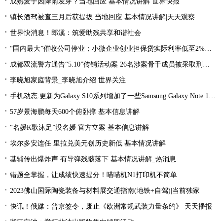
成熟麦子因降雨发芽？当地回应 基本情况讲解 世界快报
镇长酒驾被查三月后获提拔 当地回应 基本情况讲解|天天观察
世界快消息！郎溪：筑爱助残共享和谐社会
“国内最大”催收公司停业；小微企业创业担保贷实际利率低至2%左右；趣店、爱财注销小贷牌照丨21消费金融参考-当前看点
成都双流警方通告“5.10”传销活动案 26名涉案骨干成员被采取刑事强制措施 环球热文
李晓旭家庭背景_李晓旭介绍 世界关注
手机动态:更新为Galaxy S10系列增加了一些Samsung Galaxy Note 10功能|环球消息
57岁景海鹏每天600个俯卧撑 基本信息讲解
“名媛K歌沐足”没名媛 官方立案 基本信息讲解
埃尔多安连任 里拉兑美元创历史新低 基本情况讲解
基辅传出爆炸声 有导弹残骸落下 基本情况讲解_热消息
错题全掌握，让成绩快速提分！喵喵机N1打印机不简单
2023佛山国际陶瓷装备与材料展交通指南(地铁+自驾)|当前独家
快讯！俄媒：普京签令，废止《欧洲常规武装力量条约》 天天播报