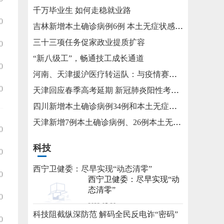
千万毕业生 如何走稳就业路
0
吉林新增本土确诊病例6例 本土无症状感染者15例
三十三项任务促家政业提质扩容
0
“新八级工”，畅通技工成长通道
0
河南、天津援沪医疗转运队：与疫情赛跑 为生命护航
0
天津回应春季高考延期 新冠肺炎阳性考生将在医院考试
四川新增本土确诊病例34例和本土无症状感染者115例
天津新增7例本土确诊病例、26例本土无症状感染者
0
科技
0
西宁卫健委：尽早实现“动态清零”
0
西宁卫健委：尽早实现“动
态清零”
0
2022-05-20
科技阻截纵深防范 解码全民反电诈“密码”
0