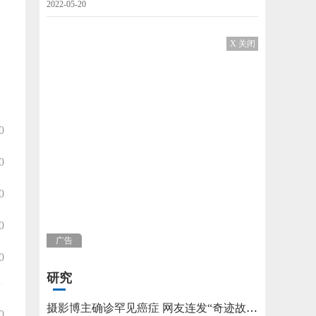
2022-05-20
X 关闭
0
0
0
0
广告
0
研究
摄影博主确诊罕见癌症 网友连发“奇迹故事”不允许他躺平
0