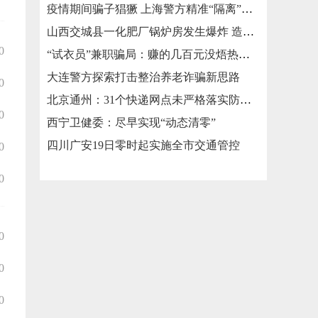
疫情期间骗子猖獗 上海警方精准“隔离”涉疫类诈骗
山西交城县一化肥厂锅炉房发生爆炸 造成3死2伤
0
“试衣员”兼职骗局：赚的几百元没焐热就被骗走几万元
大连警方探索打击整治养老诈骗新思路
0
北京通州：31个快递网点未严格落实防疫措施被责令整改
0
西宁卫健委：尽早实现“动态清零”
四川广安19日零时起实施全市交通管控
0
0
0
0
0