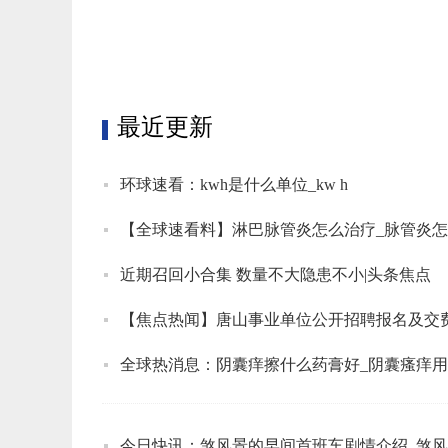
标签：
最近更新
环球速看：kwh是什么单位_kw h
【全球速看料】淋巴脉管炎怎么治疗_脉管炎
近期召回小合集 数量不大隐患不小|头条焦点
【焦点热闻】唐山事业单位公开招聘报名及交费
全球热消息：阴囊痒擦什么药膏好_阴囊瘙痒
今日快讯：煞风景的早间首班车剧情介绍_煞